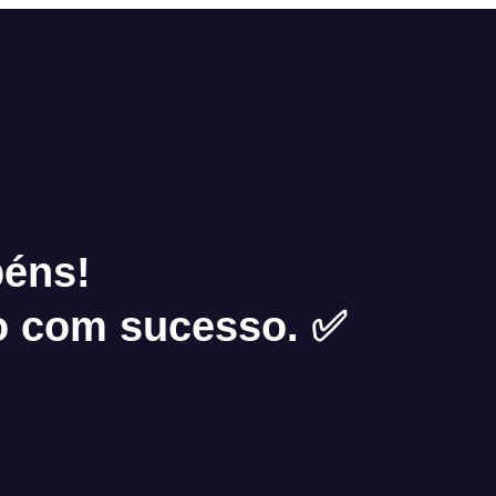
béns!
do com sucesso. ✅